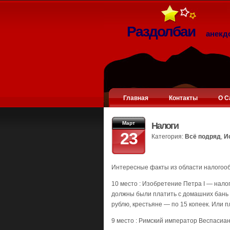
Раздолбаи
анекд
Главная
Контакты
О С
Март
Налоги
23
Категория:
Всё подряд
,
И
Интересные факты из области налогоо
10 место : Изобретение Петра I — нало
должны были платить с домашних бань п
рублю, крестьяне — по 15 копеек. Или п
9 место : Римский император Веспасиан,