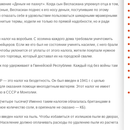
жение «Деньги не пахнут». Когда сын Веспасиана упрекнул отца в том,
рные, Веспасиан поднес к его носу деньги, поступившие по этому
ли отказать себе в удовольствии пользоваться шикарными мраморными
менитые термы, ходили не только по прямой надобности, но и ради
и налог на воробьев. С хозяина каждого дома требовали уничтожить
рейцеров. Если же кто был не состоянии учинять насилие, с него брали
 чтобы уклонится от уплаты от этого налога, жители покупали нужное
го торговца, который доставал их на городской свалке.
их пор удерживают в Гвинейской Республике. Каждый год без войны там
 — это налог на бездетность. Он был введен в 1941 г. с целью
для оказания помощи многодетным матерям. Этот налог не имеет
ко в СССР и Монголии.
(четыре тысячи)! Именно таким налогом облагалась британцами в
кое количество соли, в оригинале не сказано — КБ).
л введен налог на пыль. Чтобы избавиться от излишков пыли во дворах,
«Население должно оплачивать расходы по удалению пыли из расчета