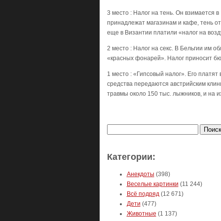
3 место : Налог на тень. Он взимается 
принадлежат магазинам и кафе, тень от
еще в Византии платили «налог на возд
2 место : Налог на секс. В Бельгии им 
«красных фонарей». Налог приносит бю
1 место : «Гипсовый налог». Его платят
средства передаются австрийским клини
травмы около 150 тыс. лыжников, и на 
Найти:
Категории:
Анекдоты
(398)
Веселые картинки
(11 244)
Всё подряд
(12 671)
Дети
(477)
Животные
(1 137)