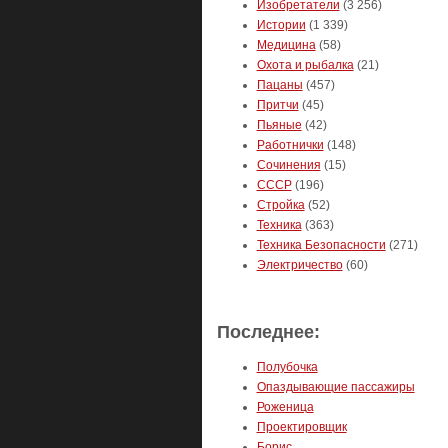
Изобретатели
(3 256)
Истории
(1 339)
Медицина
(58)
Охота и рыбалка
(21)
Пацаны
(457)
Притчи
(45)
Пьяные
(42)
Работнички
(148)
Сочинения
(15)
СССР
(196)
Стройка
(52)
Техника
(363)
Техника Безопасности
(271)
Электричество
(60)
Последнее:
Полубочка
Опаздывающие пассажиры
Роженица
Проектировщик
Борис