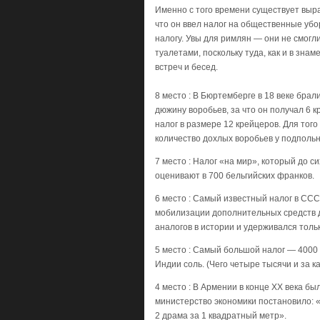
Именно с того времени существует выра
что он ввел налог на общественные убо
налогу. Увы для римлян — они не смог
туалетами, поскольку туда, как и в зна
встреч и бесед.
8 место : В Бюртемберге в 18 веке брал
дюжину воробьев, за что он получал 6 к
налог в размере 12 крейцеров. Для того
количество дохлых воробьев у подпольно
7 место : Налог «на мир», который до с
оценивают в 700 бельгийских франков.
6 место : Самый известный налог в СССР
мобилизации дополнительных средств 
аналогов в истории и удерживался толь
5 место : Самый большой налог — 4000 
Индии соль. (Чего четыре тысячи и за ка
4 место : В Армении в конце XX века бы
министерство экономики постановило: 
2 драма за 1 квадратный метр».