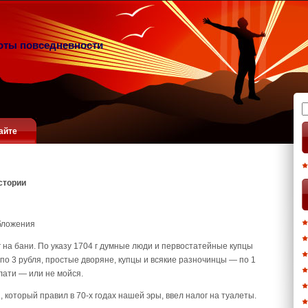
оты повседневности
Н
айте
стории
бложения
г на бани. По указу 1704 г думные люди и первостатейные купцы
о 3 рубля, простые дворяне, купцы и всякие разночинцы — по 1
лати — или не мойся.
 который правил в 70-х годах нашей эры, ввел налог на туалеты.