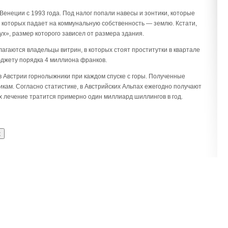
в Венеции с 1993 года. Под налог попали навесы и зонтики, которые
 которых падает на коммунальную собственность — землю. Кстати,
ух», размер которого зависел от размера здания.
облагаются владельцы витрин, в которых стоят проститутки в квартале
джету порядка 4 миллиона франков.
 в Австрии горнолыжники при каждом спуске с горы. Полученные
кам. Согласно статистике, в Австрийских Альпах ежегодно получают
их лечение тратится примерно один миллиард шиллингов в год.