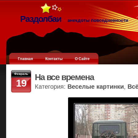
Раздолбаи
анекдоты повседневности
Главная
Контакты
О Сайте
Февраль
На все времена
19
Категория:
Веселые картинки
,
Вс