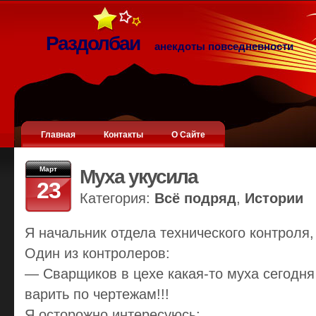
Раздолбаи
анекдоты повседневности
Главная
Контакты
О Сайте
Март
Муха укусила
23
Категория:
Всё подряд
,
Истории
Я начальник отдела технического контроля,
Один из контролеров:
— Сварщиков в цехе какая-то муха сегодня 
варить по чертежам!!!
Я осторожно интересуюсь: