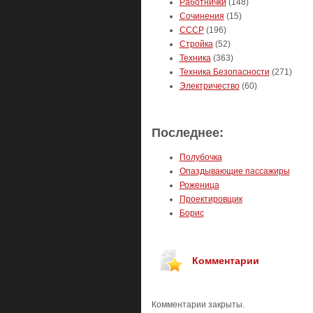
Работнички
(148)
Сочинения
(15)
СССР
(196)
Стройка
(52)
Техника
(363)
Техника Безопасности
(271)
Электричество
(60)
Последнее:
Полубочка
Опаздывающие пассажиры
Роженица
Проектировщик
Борис
Комментарии
Комментарии закрыты.