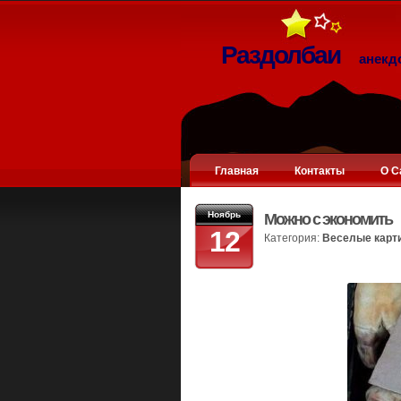
Раздолбаи
анекд
Главная
Контакты
О С
Ноябрь
Можно с экономить
12
Категория:
Веселые карт