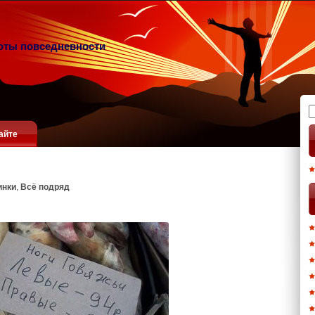
оты повседневности
Н
айте
инки
,
Всё подряд