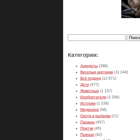
Найти:
Категории:
Анекдоты
(398)
Веселые картинки
(11 244)
Всё подряд
(12 671)
Дети
(477)
Животные
(1 137)
Изобретатели
(3 256)
Истории
(1 339)
Медицина
(58)
Охота и рыбалка
(21)
Пацаны
(457)
Притчи
(45)
Пьяные
(42)