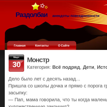
Раздолбаи
анекдоты повседневности
Главная
Контакты
О Сайте
Март
Монстр
30
Категория:
Всё подряд
,
Дети
,
Ист
Дело было лет с десять назад...
Пришла со школы дочка и прямо с порога г
засыпку:
— Пап, мама говорила, что ты когда мален
художественную закончил?