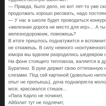
— Правда, было дело, но вот лет-то уже ск
продолжать хорошо рисовать, надо постоян
— У нас в школе будет проводиться конкур
«железная дорога не место для игр»... А ты
железнодорожник, поможешь?
В итоге пришлось поднатужится и вспомнит
не откажешь. В силу немного «контуженног
юмора мы вдвоем разродились шедевром н
На фоне стоящего тепловоза, валяется в д
Буратино. В руке держит свою оттяпанную н
слезами. Под сей картиной (довольно неп
опыт не пропьешь), доча поднапрягла мол
мозг, красовался стишок...
«Папа Карло не починит,
Айболит тут не подлечит,