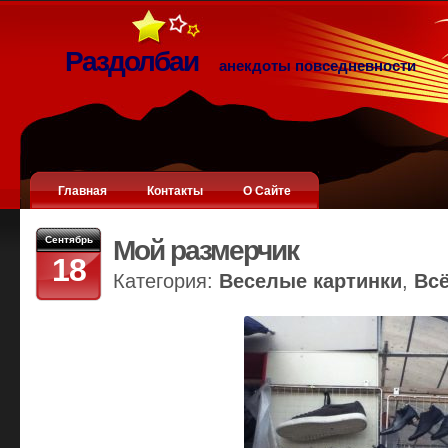
Раздолбаи
анекдоты повседневности
Главная
Контакты
О Сайте
Сентябрь
Мой размерчик
18
Категория:
Веселые картинки
,
Вс