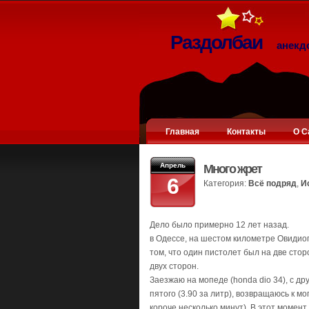
Раздолбаи
анекд
Главная
Контакты
О С
Апрель
Много жрет
6
Категория:
Всё подряд
,
И
Дело было примерно 12 лет назад.
в Одессе, на шестом километре Овидио
том, что один пистолет был на две ст
двух сторон.
Заезжаю на мопеде (honda dio 34), с др
пятого (3.90 за литр), возвращаюсь к м
короче несколько минут). В этот момент