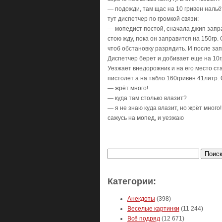
— подожди, там щас на 10 гривен нальё
тут диспетчер по громкой связи:
— мопедист постой, сначала джип запр
стою жду, пока он заправится на 150гр.
чтоб обстановку разрядить. И после запр
Диспетчер берет и добивает еще на 10г
Уезжает внедорожник и на его место ст
пистолет а на табло 160гривен 41литр. 
— жрёт много!
— куда там столько влазит?
— я не знаю куда влазит, но жрёт много!
сажусь на мопед, и уезжаю
Найти:
Категории:
Анекдоты
(398)
Веселые картинки
(11 244)
Всё подряд
(12 671)