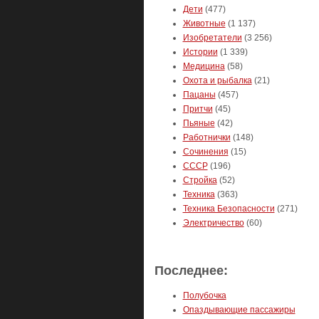
Дети
(477)
Животные
(1 137)
Изобретатели
(3 256)
Истории
(1 339)
Медицина
(58)
Охота и рыбалка
(21)
Пацаны
(457)
Притчи
(45)
Пьяные
(42)
Работнички
(148)
Сочинения
(15)
СССР
(196)
Стройка
(52)
Техника
(363)
Техника Безопасности
(271)
Электричество
(60)
Последнее:
Полубочка
Опаздывающие пассажиры