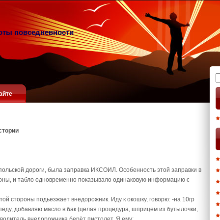
оты повседневности
Н
айте
стории
польской дороги, была заправка ИКСОИЛ. Особенность этой заправки в
ороны, и табло одновременно показывало одинаковую информацию с
угой стороны подьезжает внедорожник. Иду к окошку, говорю: -на 10гр
опеду, добавляю масло в бак (целая процедура, шприцем из бутылочки,
 водитель внедорожника берёт пистолет. Я ему: