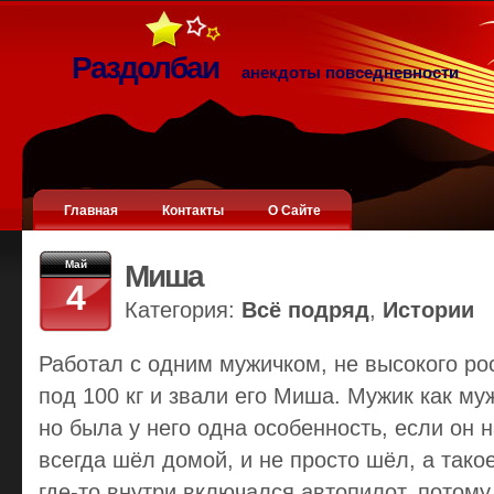
Раздолбаи
анекдоты повседневности
Главная
Контакты
О Сайте
Май
Миша
4
Категория:
Всё подряд
,
Истории
Работал с одним мужичком, не высокого ро
под 100 кг и звали его Миша. Мужик как му
но была у него одна особенность, если он 
всегда шёл домой, и не просто шёл, а такое
где-то внутри включался автопилот, потому