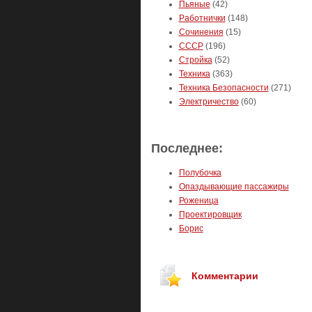
Пьяные
(42)
Работнички
(148)
Сочинения
(15)
СССР
(196)
Стройка
(52)
Техника
(363)
Техника Безопасности
(271)
Электричество
(60)
Последнее:
Полубочка
Опаздывающие пассажиры
Роженица
Проектировщик
Борис
Комментарии