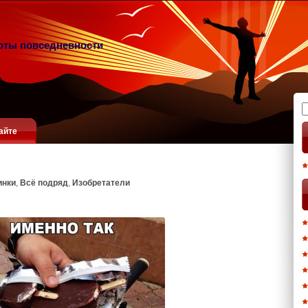
оты повседневности
Н
айте
инки
,
Всё подряд
,
Изобретатели