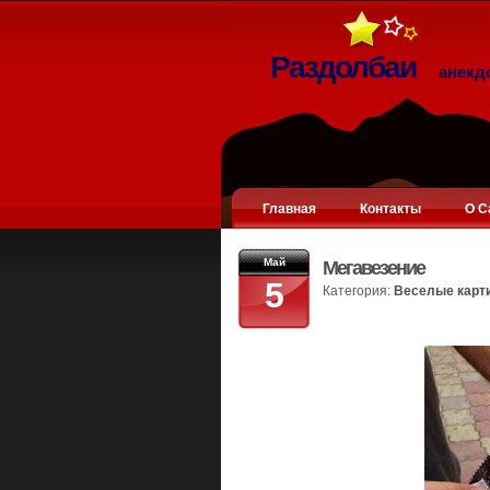
Раздолбаи
анекд
Главная
Контакты
О С
Май
Мегавезение
5
Категория:
Веселые карт