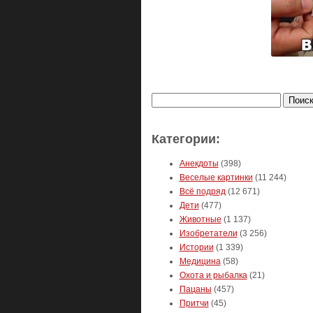
Найти:
Категории:
Анекдоты
(398)
Веселые картинки
(11 244)
Всё подряд
(12 671)
Дети
(477)
Животные
(1 137)
Изобретатели
(3 256)
Истории
(1 339)
Медицина
(58)
Охота и рыбалка
(21)
Пацаны
(457)
Притчи
(45)