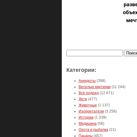
Найти:
Категории:
Анекдоты
(398)
Веселые картинки
(11 244)
Всё подряд
(12 671)
Дети
(477)
Животные
(1 137)
Изобретатели
(3 256)
Истории
(1 339)
Медицина
(58)
Охота и рыбалка
(21)
Пацаны
(457)