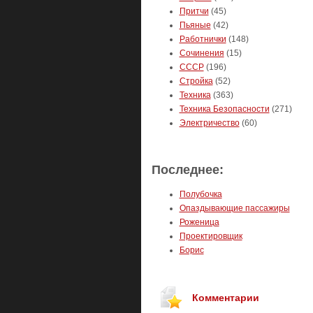
Притчи
(45)
Пьяные
(42)
Работнички
(148)
Сочинения
(15)
СССР
(196)
Стройка
(52)
Техника
(363)
Техника Безопасности
(271)
Электричество
(60)
Последнее:
Полубочка
Опаздывающие пассажиры
Роженица
Проектировщик
Борис
Комментарии