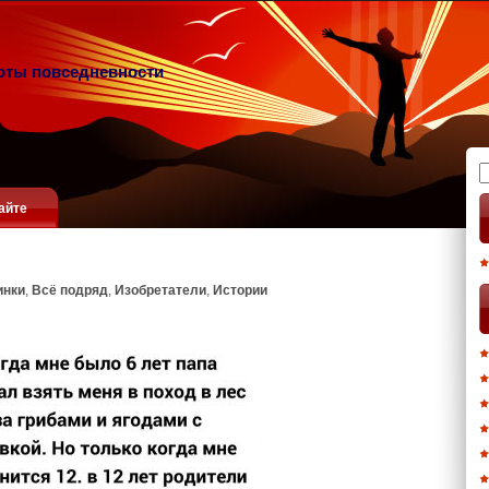
оты повседневности
Н
айте
инки
,
Всё подряд
,
Изобретатели
,
Истории