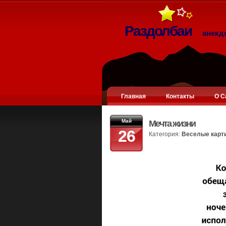
Раздолбаи
анекд
Главная
Контакты
О С
Май
Мечта жизни
26
Категория:
Веселые карт