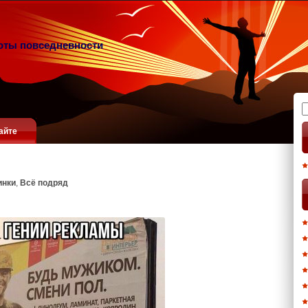
оты повседневности
Н
айте
инки
,
Всё подряд