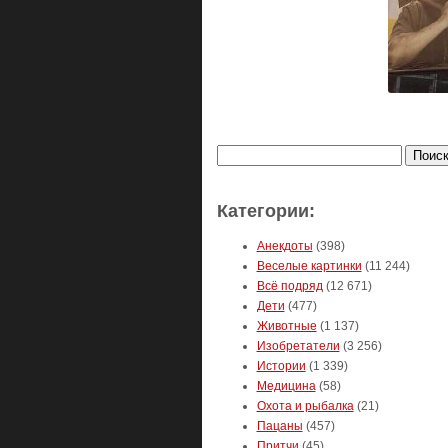
Найти:
Категории:
Анекдоты
(398)
Веселые картинки
(11 244)
Всё подряд
(12 671)
Дети
(477)
Животные
(1 137)
Изобретатели
(3 256)
Истории
(1 339)
Медицина
(58)
Охота и рыбалка
(21)
Пацаны
(457)
Притчи
(45)