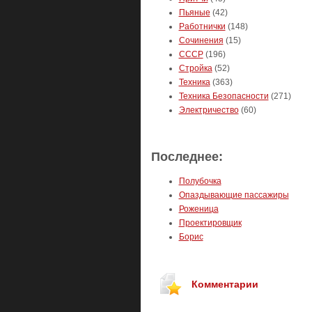
Пьяные
(42)
Работнички
(148)
Сочинения
(15)
СССР
(196)
Стройка
(52)
Техника
(363)
Техника Безопасности
(271)
Электричество
(60)
Последнее:
Полубочка
Опаздывающие пассажиры
Роженица
Проектировщик
Борис
Комментарии