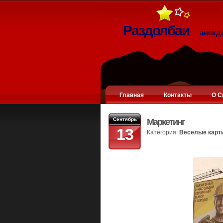
Раздолбаи
анекд
Главная
Контакты
О С
Сентябрь
Маркетинг
13
Категория:
Веселые карт