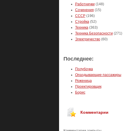
Работнички
(148)
Сочинения
(15)
СССР
(196)
Стройка
(52)
Техника
(363)
Техника Безопасности
(271)
Электричество
(60)
Последнее:
Полубочка
Опаздывающие пассажиры
Роженица
Проектировщик
Борис
Комментарии
Комментарии закрыты.