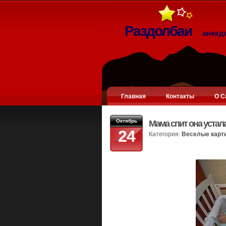
Раздолбаи
анекд
Главная
Контакты
О С
Октябрь
Мама спит она устала
24
Категория:
Веселые карт