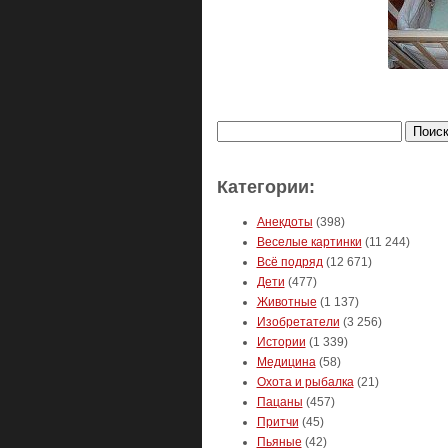
Найти:
Категории:
Анекдоты
(398)
Веселые картинки
(11 244)
Всё подряд
(12 671)
Дети
(477)
Животные
(1 137)
Изобретатели
(3 256)
Истории
(1 339)
Медицина
(58)
Охота и рыбалка
(21)
Пацаны
(457)
Притчи
(45)
Пьяные
(42)