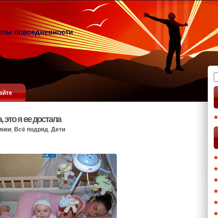
оты повседневности
Н
айте
, это я ее достала
инки
,
Всё подряд
,
Дети