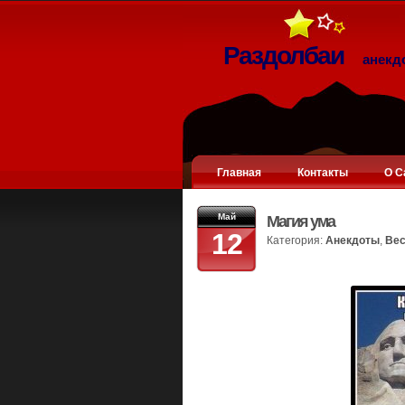
Раздолбаи
анекд
Главная
Контакты
О С
Май
Магия ума
12
Категория:
Анекдоты
,
Вес