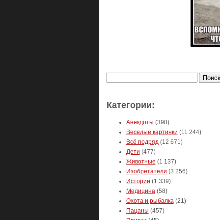
Найти:
Категории:
Анекдоты
(398)
Веселые картинки
(11 244)
Всё подряд
(12 671)
Дети
(477)
Животные
(1 137)
Изобретатели
(3 256)
Истории
(1 339)
Медицина
(58)
Охота и рыбалка
(21)
Пацаны
(457)