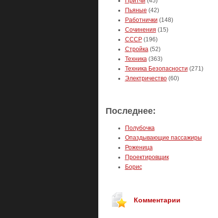
Притчи
(45)
Пьяные
(42)
Работнички
(148)
Сочинения
(15)
СССР
(196)
Стройка
(52)
Техника
(363)
Техника Безопасности
(271)
Электричество
(60)
Последнее:
Полубочка
Опаздывающие пассажиры
Роженица
Проектировщик
Борис
Комментарии