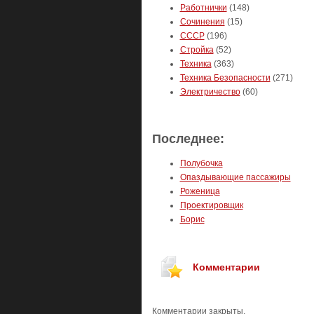
Работнички
(148)
Сочинения
(15)
СССР
(196)
Стройка
(52)
Техника
(363)
Техника Безопасности
(271)
Электричество
(60)
Последнее:
Полубочка
Опаздывающие пассажиры
Роженица
Проектировщик
Борис
Комментарии
Комментарии закрыты.