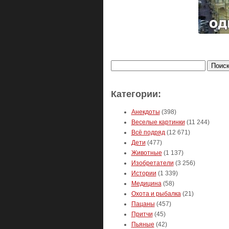
Найти:
Категории:
Анекдоты
(398)
Веселые картинки
(11 244)
Всё подряд
(12 671)
Дети
(477)
Животные
(1 137)
Изобретатели
(3 256)
Истории
(1 339)
Медицина
(58)
Охота и рыбалка
(21)
Пацаны
(457)
Притчи
(45)
Пьяные
(42)