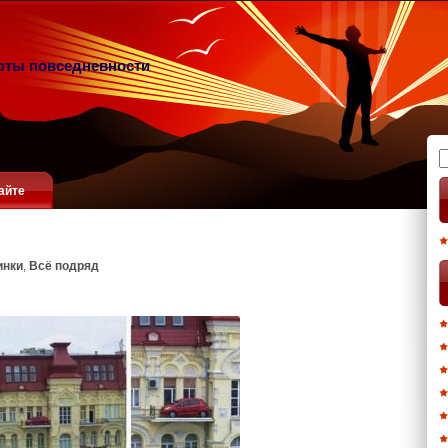
оты повседневности
Н
айте
инки
,
Всё подряд