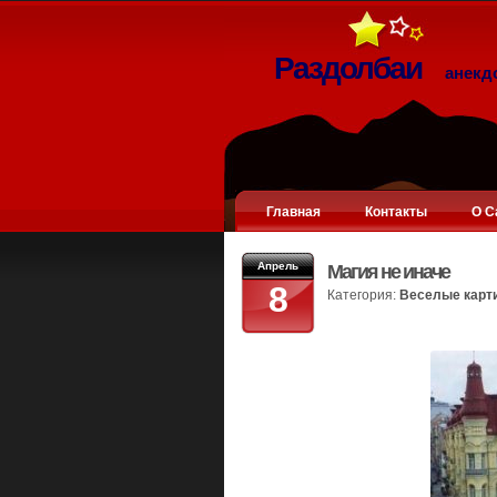
Раздолбаи
анекд
Главная
Контакты
О С
Апрель
Магия не иначе
8
Категория:
Веселые карт