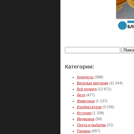
Найти:
Категории:
Анекдоты
(398)
Веселые картинки
(11 244)
Всё подряд
(12 671)
Дети
(477)
Животные
(1 137)
Изобретатели
(3 256)
Истории
(1 339)
Медицина
(58)
Охота и рыбалка
(21)
Пацаны
(457)