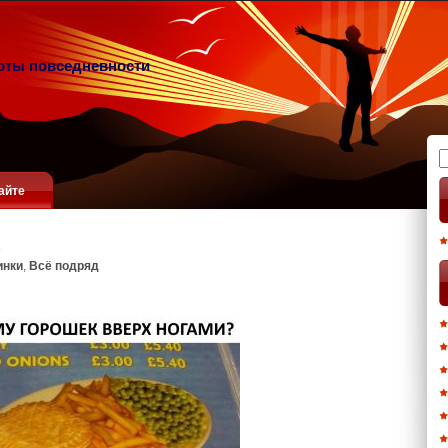
оты повседневности
Н
айте
инки
,
Всё подряд