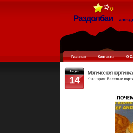
Раздолбаи
анекд
Главная
Контакты
О С
Август
Магическая картинка
14
Категория:
Веселые карт