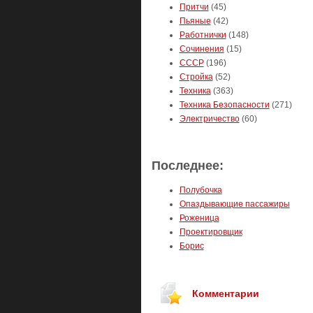
Притчи
(45)
Пьяные
(42)
Работнички
(148)
Сочинения
(15)
СССР
(196)
Стройка
(52)
Техника
(363)
Техника Безопасности
(271)
Электричество
(60)
Последнее:
Полубочка
Опаздывающие пассажиры
Роженица
Проектировщик
Борис
Комментарии