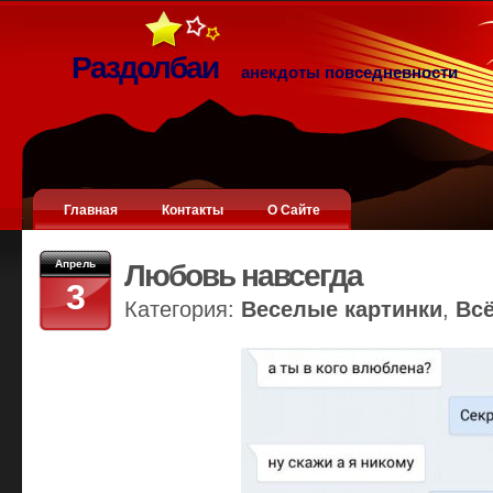
Раздолбаи
анекдоты повседневности
Главная
Контакты
О Сайте
Апрель
Любовь навсегда
3
Категория:
Веселые картинки
,
Вс