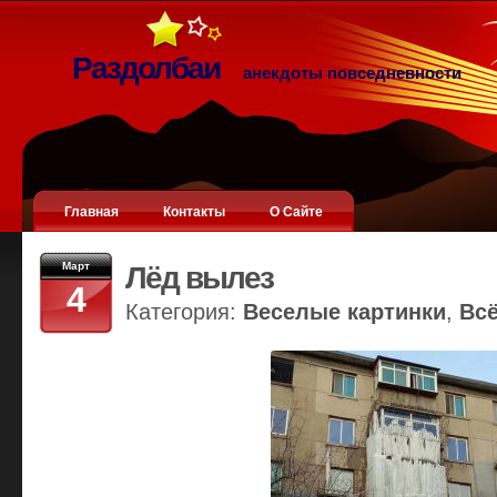
Раздолбаи
анекдоты повседневности
Главная
Контакты
О Сайте
Март
Лёд вылез
4
Категория:
Веселые картинки
,
Вс