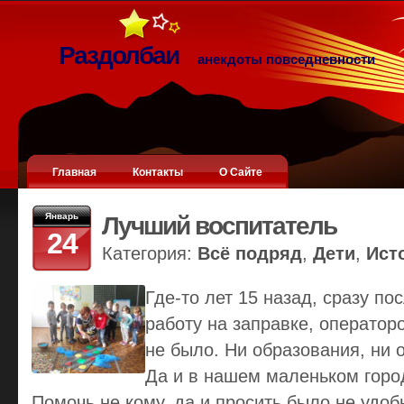
Раздолбаи
анекдоты повседневности
Главная
Контакты
О Сайте
Январь
Лучший воспитатель
24
Категория:
Всё подряд
,
Дети
,
Ист
Где-то лет 15 назад, сразу по
работу на заправке, оператор
не было. Ни образования, ни о
Да и в нашем маленьком город
Помочь не кому, да и просить было не удоб