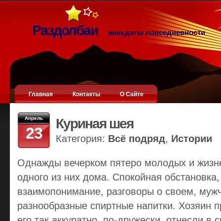
Раздолбаи
анекдоты повседневности
Главная
Контакты
О Сайте
Апрель
Куриная шея
23
Категория:
Всё подряд
,
Истории
Однажды вечерком пятеро молодых и жизн
одного из них дома. Спокойная обстановка,
взаимопонимание, разговоры о своем, мужч
разнообразные спиртные напитки. Хозяин п
его так аккуратно, по-дружески, отнесли в 