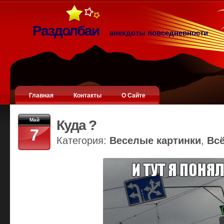
Раздолбаи
анекдоты повседневности
Главная
Контакты
О Сайте
Май
Куда ?
7
Категория:
Веселые картинки
,
Вс