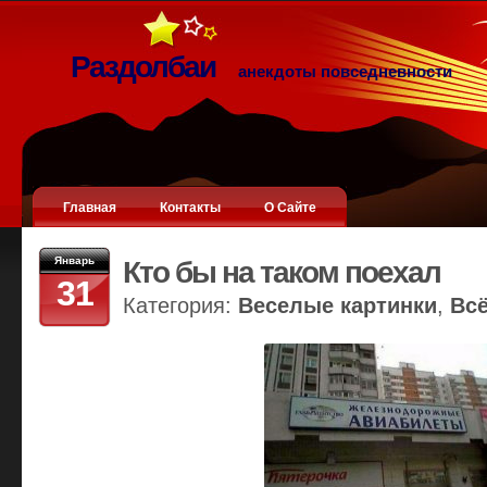
Раздолбаи
анекдоты повседневности
Главная
Контакты
О Сайте
Январь
Кто бы на таком поехал
31
Категория:
Веселые картинки
,
Вс