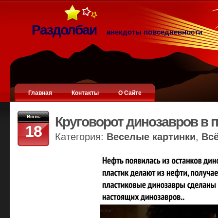
Раздолбаи
анекдоты повседневности
Главная
Контакты
О Сайте
Июль
Круговорот динозавров в 
18
Категория:
Веселые картинки
,
Вс