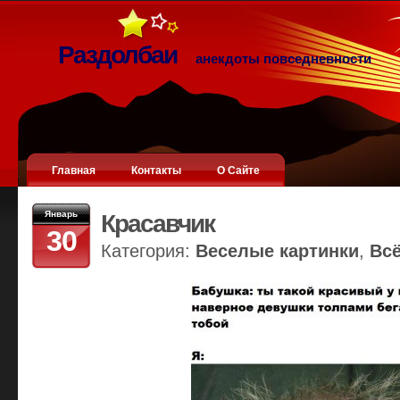
Раздолбаи
анекдоты повседневности
Главная
Контакты
О Сайте
Январь
Красавчик
30
Категория:
Веселые картинки
,
Вс