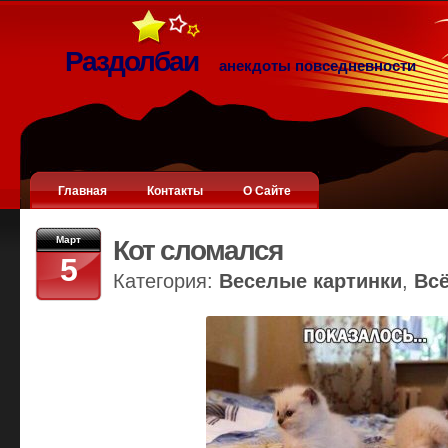
Раздолбаи
анекдоты повседневности
Главная
Контакты
О Сайте
Март
Кот сломался
5
Категория:
Веселые картинки
,
Вс