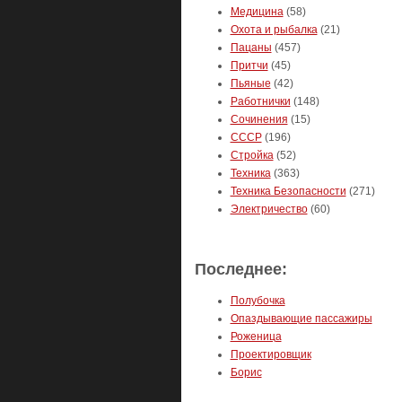
Медицина
(58)
Охота и рыбалка
(21)
Пацаны
(457)
Притчи
(45)
Пьяные
(42)
Работнички
(148)
Сочинения
(15)
СССР
(196)
Стройка
(52)
Техника
(363)
Техника Безопасности
(271)
Электричество
(60)
Последнее:
Полубочка
Опаздывающие пассажиры
Роженица
Проектировщик
Борис