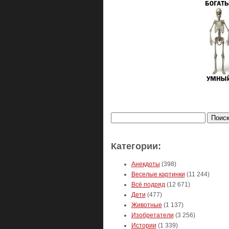
Найти:
Категории:
Анекдоты
(398)
Веселые картинки
(11 244)
Всё подряд
(12 671)
Дети
(477)
Животные
(1 137)
Изобретатели
(3 256)
Истории
(1 339)