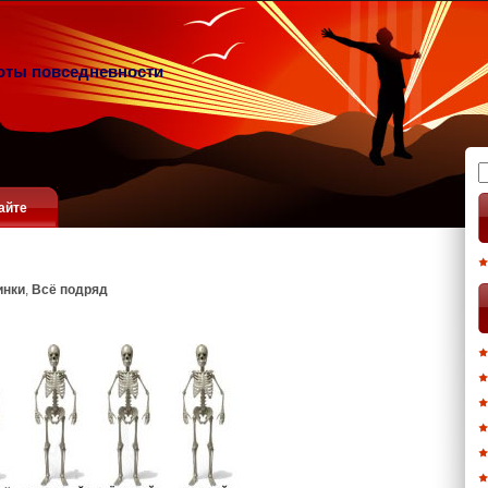
оты повседневности
Н
айте
инки
,
Всё подряд