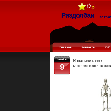
Раздолбаи
анекд
Главная
Контакты
О С
Ноябрь
Копатычи такие
9
Категория:
Веселые карт