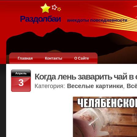
Раздолбаи
анекдоты повседневности
Главная
Контакты
О Сайте
Апрель
Когда лень заварить чай в 
3
Категория:
Веселые картинки
,
Вс