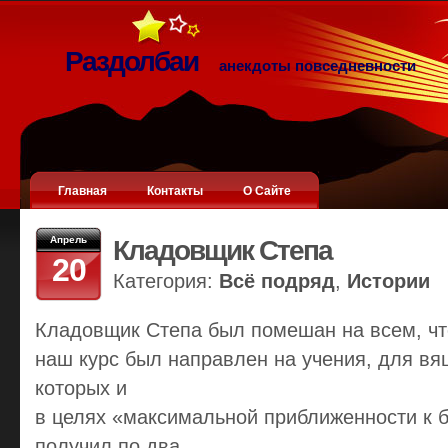
Раздолбаи
анекдоты повседневности
Главная
Контакты
О Сайте
Апрель
Кладовщик Степа
20
Категория:
Всё подряд
,
Истории
Кладовщик Степа был помешан на всем, что
наш курс был направлен на учения, для вя
которых и
в целях «максимальной приближенности к
получил по два