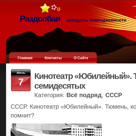
Раздолбаи
анекдоты повседневности
Главная
Контакты
О Сайте
Июнь
Кинотеатр «Юбилейный». 
7
семидесятых
Категория:
Всё подряд
,
СССР
СССР. Кинотеатр «Юбилейный». Тюмень, ко
помнит?