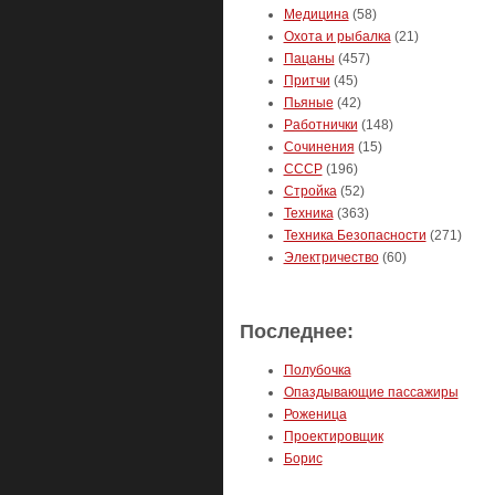
Медицина
(58)
Охота и рыбалка
(21)
Пацаны
(457)
Притчи
(45)
Пьяные
(42)
Работнички
(148)
Сочинения
(15)
СССР
(196)
Стройка
(52)
Техника
(363)
Техника Безопасности
(271)
Электричество
(60)
Последнее:
Полубочка
Опаздывающие пассажиры
Роженица
Проектировщик
Борис