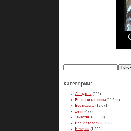
Найти:
Категории:
Анекдоты
(398)
Веселые картинки
(11 244)
Всё подряд
(12 671)
Дети
(477)
Животные
(1 137)
Изобретатели
(3 256)
Истории
(1 339)