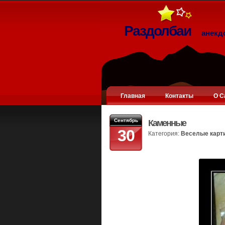
Раздолбаи
анекд
Главная
Контакты
О С
Сентябрь
Каменные
30
Категория:
Веселые карт