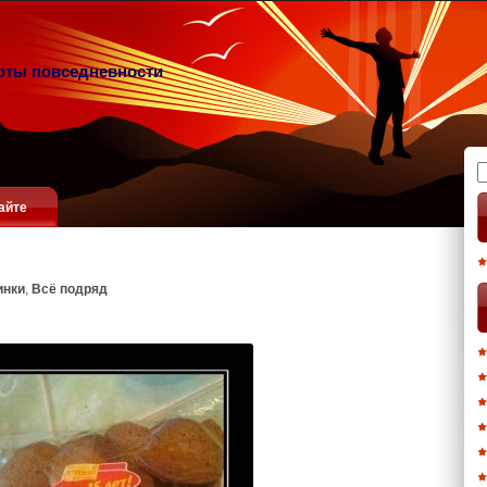
оты повседневности
Н
айте
инки
,
Всё подряд