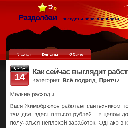
Раздолбаи
анекдоты повседневности
Главная
Контакты
О Сайте
Декабрь
Как сейчас выглядит рабст
14
Категория:
Всё подряд
,
Притчи
Мелкие расходы
Вася Жимобрюхов работает сантехником по
там две, здесь пятьсот рублей... в целом 
получаться неплохой заработок. Однако в 