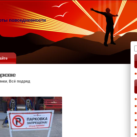
оты повседневности
Н
айте
арковке
инки
,
Всё подряд