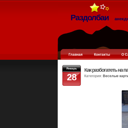
Раздолбаи
анекд
Главная
Контакты
О С
Январь
Как разбогатеть на п
28
Категория:
Веселые карт