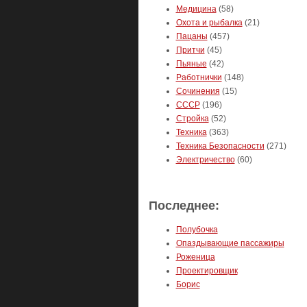
Медицина
(58)
Охота и рыбалка
(21)
Пацаны
(457)
Притчи
(45)
Пьяные
(42)
Работнички
(148)
Сочинения
(15)
СССР
(196)
Стройка
(52)
Техника
(363)
Техника Безопасности
(271)
Электричество
(60)
Последнее:
Полубочка
Опаздывающие пассажиры
Роженица
Проектировщик
Борис