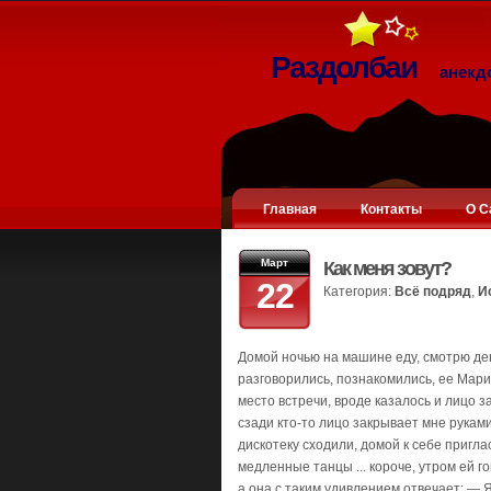
Раздолбаи
анекд
Главная
Контакты
О С
Март
Как меня зовут?
22
Категория:
Всё подряд
,
И
Домой ночью на машине еду, смотрю дев
разговорились, познакомились, ее Мари
место встречи, вроде казалось и лицо з
сзади кто-то лицо закрывает мне руками
дискотеку сходили, домой к себе пригла
медленные танцы ... короче, утром ей 
а она с таким удивлением отвечает: — Я