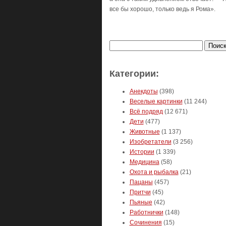
все бы хорошо, только ведь я Рома».
Найти:
Категории:
Анекдоты
(398)
Веселые картинки
(11 244)
Всё подряд
(12 671)
Дети
(477)
Животные
(1 137)
Изобретатели
(3 256)
Истории
(1 339)
Медицина
(58)
Охота и рыбалка
(21)
Пацаны
(457)
Притчи
(45)
Пьяные
(42)
Работнички
(148)
Сочинения
(15)