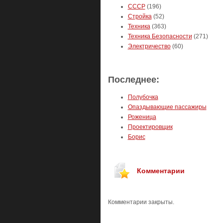
СССР
(196)
Стройка
(52)
Техника
(363)
Техника Безопасности
(271)
Электричество
(60)
Последнее:
Полубочка
Опаздывающие пассажиры
Роженица
Проектировщик
Борис
Комментарии
Комментарии закрыты.