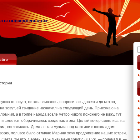
оты повседневности
Н
айте
стории
ушка голосует, останавливаюсь, попросилась довезти до метро,
на зовут, ей свидание назначил на следующий день. Приезжаю на
апомнил, а в толпе народа возле метро никого похожего не вижу, тут
 и смеется, оборачиваюсь вроде как и она. Целый вечер смеялись, на
сил, согласилась. Дома легкая музыка под мартини с шоколадом,
говорю, мол, все было отлично Марина хочу продолжение наших встреч,
 Света, ты что, Сергей, забыл как меня зовут? «Да уж, — подумал я, —