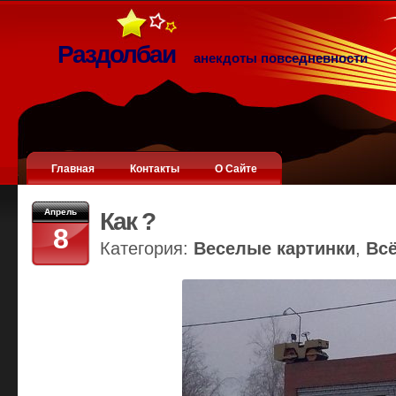
Раздолбаи
анекдоты повседневности
Главная
Контакты
О Сайте
Апрель
Как ?
8
Категория:
Веселые картинки
,
Вс