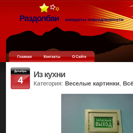
Раздолбаи
анекдоты повседневности
Главная
Контакты
О Сайте
Декабрь
Из кухни
4
Категория:
Веселые картинки
,
Вс