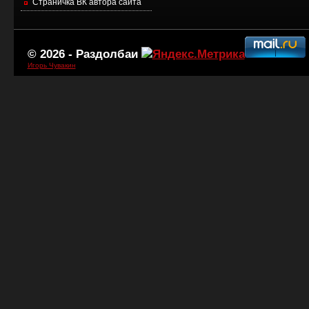
Страничка ВК автора сайта
© 2026 -
Раздолбаи
Игорь Чувакин