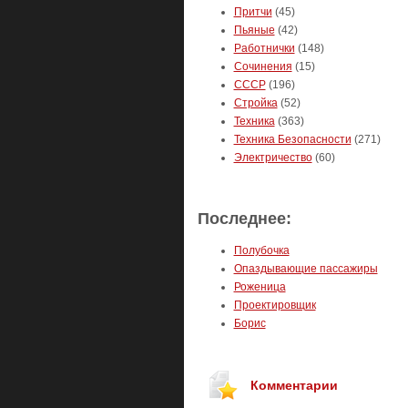
Притчи
(45)
Пьяные
(42)
Работнички
(148)
Сочинения
(15)
СССР
(196)
Стройка
(52)
Техника
(363)
Техника Безопасности
(271)
Электричество
(60)
Последнее:
Полубочка
Опаздывающие пассажиры
Роженица
Проектировщик
Борис
Комментарии