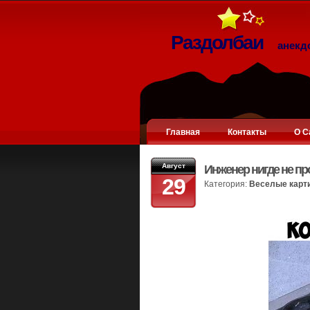
Раздолбаи
анекд
Главная
Контакты
О С
Август
Инженер нигде не пр
29
Категория:
Веселые карт