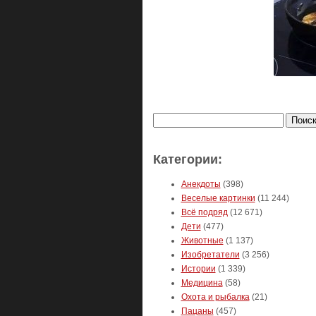
Найти:
Категории:
Анекдоты
(398)
Веселые картинки
(11 244)
Всё подряд
(12 671)
Дети
(477)
Животные
(1 137)
Изобретатели
(3 256)
Истории
(1 339)
Медицина
(58)
Охота и рыбалка
(21)
Пацаны
(457)