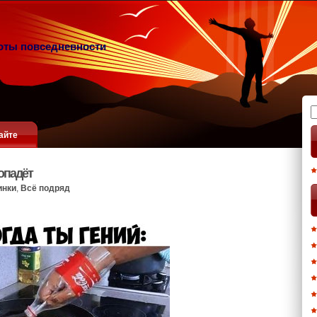
оты повседневности
Н
айте
опадёт
инки
,
Всё подряд