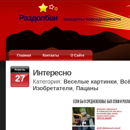
Раздолбаи
анекдоты повседневности
Главная
Контакты
О Сайте
Апрель
Интересно
27
Категория:
Веселые картинки
,
Вс
Изобретатели
,
Пацаны