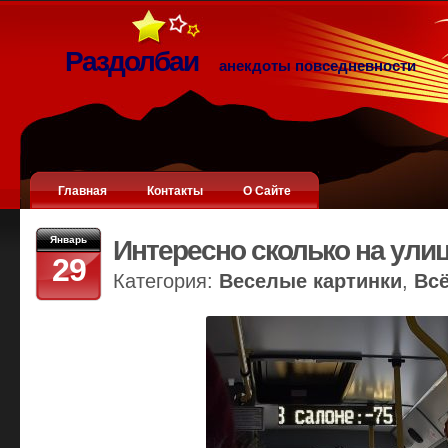
Раздолбаи
анекдоты повседневности
Главная
Контакты
О Сайте
Январь
Интересно сколько на ули
29
Категория:
Веселые картинки
,
Вс