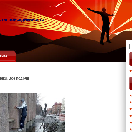
оты повседневности
Н
айте
инки
,
Всё подряд