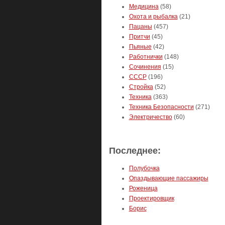
Медицина
(58)
Охота и рыбалка
(21)
Пацаны
(457)
Притчи
(45)
Пьяные
(42)
Работнички
(148)
Сочинения
(15)
СССР
(196)
Стройка
(52)
Техника
(363)
Техника Безопасности
(271)
Электричество
(60)
Последнее:
Полубочка
Опаздывающие пассажиры
Роженица
Проектировщик
Борис