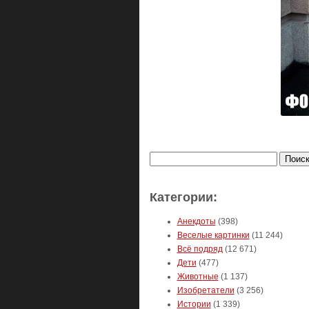
Найти:
Категории:
Анекдоты
(398)
Веселые картинки
(11 244)
Всё подряд
(12 671)
Дети
(477)
Животные
(1 137)
Изобретатели
(3 256)
Истории
(1 339)