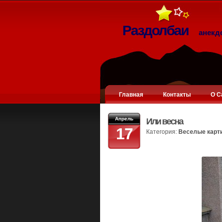
Раздолбаи
анекд
Главная
Контакты
О С
Апрель
Или весна
17
Категория:
Веселые карт