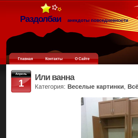
Раздолбаи
анекдоты повседневности
Главная
Контакты
О Сайте
Апрель
Или ванна
1
Категория:
Веселые картинки
,
Вс