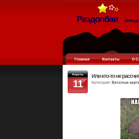
Раздолбаи
анекд
Главная
Контакты
О С
Апрель
Или кто-то не рассчи
11
Категория:
Веселые карт