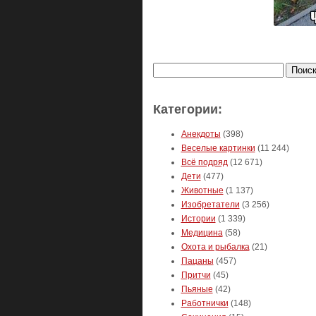
Найти:
Категории:
Анекдоты
(398)
Веселые картинки
(11 244)
Всё подряд
(12 671)
Дети
(477)
Животные
(1 137)
Изобретатели
(3 256)
Истории
(1 339)
Медицина
(58)
Охота и рыбалка
(21)
Пацаны
(457)
Притчи
(45)
Пьяные
(42)
Работнички
(148)