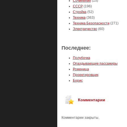
Сочинения
(15)
СССР
(196)
Стройка
(52)
Техника
(363)
Техника Безопасности
(271)
Электричество
(60)
Последнее:
Полубочка
Опаздывающие пассажиры
Роженица
Проектировщик
Борис
Комментарии
Комментарии закрыты.