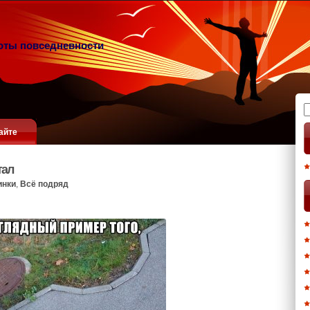
оты повседневности
Н
айте
тал
инки
,
Всё подряд