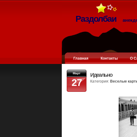
Раздолбаи
анекд
Главная
Контакты
О С
Март
Идеально
27
Категория:
Веселые карт