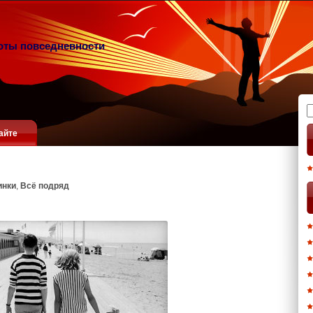
оты повседневности
Н
айте
инки
,
Всё подряд