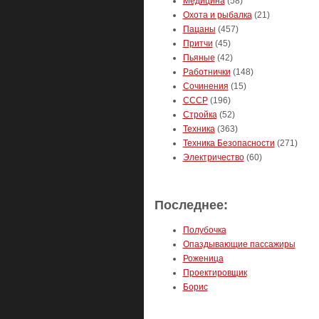
Медицина
(58)
Охота и рыбалка
(21)
Пацаны
(457)
Притчи
(45)
Пьяные
(42)
Работнички
(148)
Сочинения
(15)
СССР
(196)
Стройка
(52)
Техника
(363)
Техника Безопасности
(271)
Электричество
(60)
Последнее:
Полубочка
Опаздывающие пассажиры
Роженица
Проектировщик
Борис