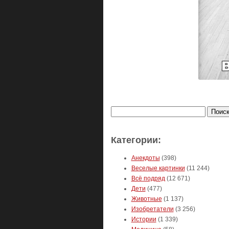
Найти:
Категории:
Анекдоты
(398)
Веселые картинки
(11 244)
Всё подряд
(12 671)
Дети
(477)
Животные
(1 137)
Изобретатели
(3 256)
Истории
(1 339)