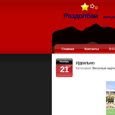
Раздолбаи
анекд
Главная
Контакты
О С
Ноябрь
Идеально
21
Категория:
Веселые карт