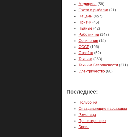
Медицина
(58)
Охота и рыбалка
(21)
Пацаны
(457)
Притчи
(45)
Пьяные
(42)
Работнички
(148)
Сочинения
(15)
СССР
(196)
Стройка
(52)
Техника
(363)
Техника Безопасности
(271)
Электричество
(60)
Последнее:
Полубочка
Опаздывающие пассажиры
Роженица
Проектировщик
Борис