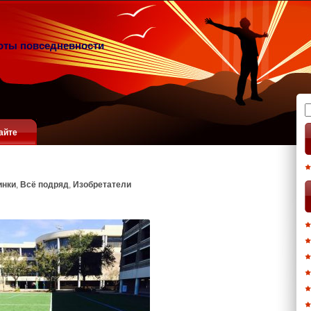
оты повседневности
Н
айте
инки
,
Всё подряд
,
Изобретатели