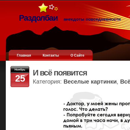
Раздолбаи
анекдоты повседневности
Главная
Контакты
О Сайте
Ноябрь
И всё появится
25
Категория:
Веселые картинки
,
Вс