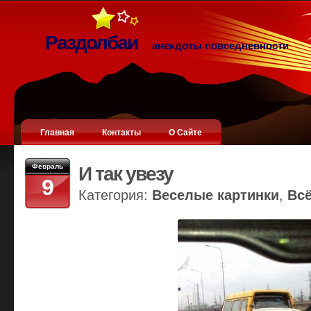
Раздолбаи
анекдоты повседневности
Главная
Контакты
О Сайте
Февраль
И так увезу
9
Категория:
Веселые картинки
,
Вс