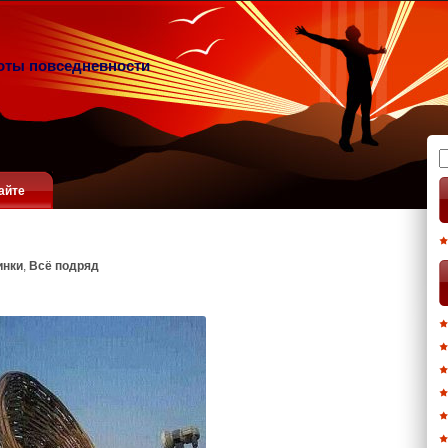
оты повседневности
Н
айте
инки
,
Всё подряд