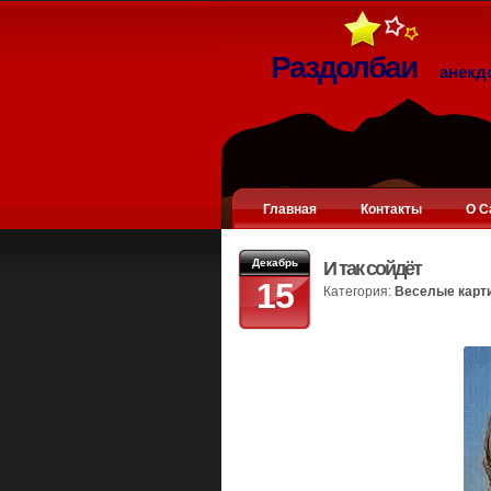
Раздолбаи
анекд
Главная
Контакты
О С
Декабрь
И так сойдёт
15
Категория:
Веселые карт