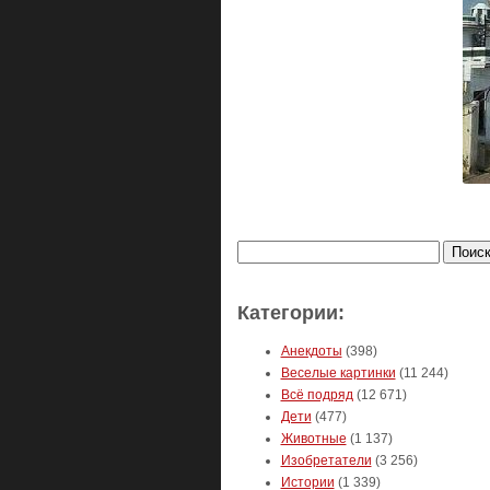
Найти:
Категории:
Анекдоты
(398)
Веселые картинки
(11 244)
Всё подряд
(12 671)
Дети
(477)
Животные
(1 137)
Изобретатели
(3 256)
Истории
(1 339)