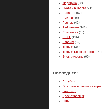
Медицина
(58)
Охота и рыбалка
(21)
Пацаны
(457)
Притчи
(45)
Пьяные
(42)
Работнички
(148)
Сочинения
(15)
СССР
(196)
Стройка
(52)
Техника
(363)
Техника Безопасности
(271)
Электричество
(60)
Последнее:
Полубочка
Опаздывающие пассажиры
Роженица
Проектировщик
Борис