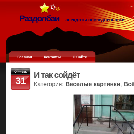
Раздолбаи
анекдоты повседневности
Главная
Контакты
О Сайте
Октябрь
И так сойдёт
31
Категория:
Веселые картинки
,
Вс