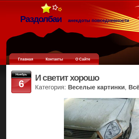
Раздолбаи
анекдоты повседневности
Главная
Контакты
О Сайте
Ноябрь
И светит хорошо
6
Категория:
Веселые картинки
,
Вс