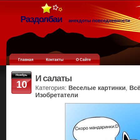
Раздолбаи
анекдоты повседневности
Главная
Контакты
О Сайте
Ноябрь
И салаты
10
Категория:
Веселые картинки
,
Вс
Изобретатели