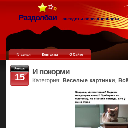
Раздолбаи
анекдоты повседневности
Главная
Контакты
О Сайте
Январь
И покорми
15
Категория:
Веселые картинки
,
Вс